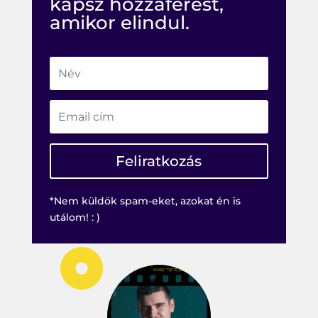
kapsz hozzáférést,
amikor elindul.
Feliratkozás
*Nem küldök spam-eket, azokat én is
utálom! : )